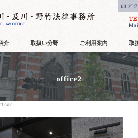
ア
紹介
取扱い分野
ご利用案内
取
office2
ffice2