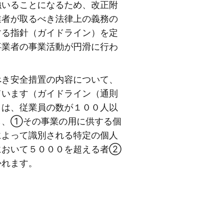
強いることになるため、改正附
業者が取るべき法律上の義務の
する指針（ガイドライン）を定
事業者の事業活動が円滑に行わ
き安全措置の内容について、
ています（ガイドライン（通則
とは、従業員の数が１００人以
し、①その事業の用に供する個
によって識別される特定の個人
において５０００を超える者②
かれます。