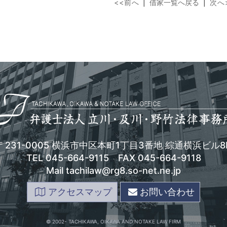
<<前へ
|
借家一覧へ戻る
|
次へ
〒231-0005 横浜市中区本町1丁目3番地
綜通横浜ビル8
TEL
045-664-9115
FAX 045-664-9118
Mail tachilaw@rg8.so-net.ne.jp
アクセスマップ
お問い合わせ
© 2002- TACHIKAWA, OIKAWA AND NOTAKE LAW FIRM