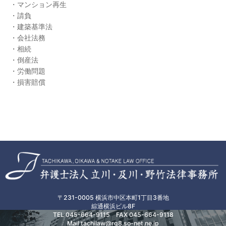
マンション再生
請負
建築基準法
会社法務
相続
倒産法
労働問題
損害賠償
〒231-0005 横浜市中区本町1丁目3番地
綜通横浜ビル8F
TEL
045-664-9115
FAX 045-664-9118
Mail tachilaw@rg8.so-net.ne.jp