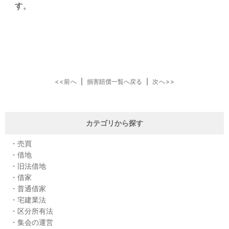
す。
<<前へ
|
損害賠償一覧へ戻る
|
次へ>>
カテゴリから探す
売買
借地
旧法借地
借家
普通借家
宅建業法
区分所有法
集会の運営