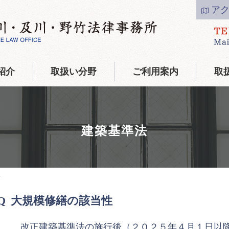
ア
紹介
取扱い分野
ご利用案内
取
建築基準法
性
大規模修繕の該当性
改正建築基準法の施行後（２０２５年４月１日以降