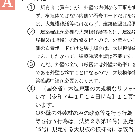
所有者（買主）が、外壁の内側から工事をす
ず、構造体ではない内側の石膏ボードだけを
ば、大規模修繕等にはならず、建築確認は必
建築確認が必要な大規模修繕等とは、建築物
屋根又は階段）の改修を指すので、外壁をい
側の石膏ボードだけを壊す場合は、大規模修
せん。したがって、建築確認申請は不要です
ただ、外壁の全て（厳密には外壁の過半）を
である外壁も壊すことになるので、大規模修
築確認申請が必要となります。
（国交省）木造戸建の大規模なリフォ
いて【令和７年１月１４日時点】１１頁
います。
○外壁の外装材のみの改修等を行う行為
等を行う行為は、法第２条第14号に規
15号に規定する大規模の模様替には該