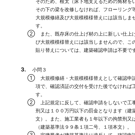
そのため、根太（床下地支えるための角材を
その下の梁を改修しなければ、フローリング
大規模修繕及び大規模模様替えには該当しま
す。
また、既存床の仕上げ材の上に新しい仕上げ
び大規模模様替えには該当しませんので、こ
貼り替えについては、建築確認申請は不要で
小問３
大規模修繕・大規模模様替えとして確認申請
項で、確認済証の交付を受けた後でなければ
す。
上記規定に反して、確認申請をしないで工事
刑又は１００万円以下の罰金となります（建
文）。また、施工業者も１年以下の拘禁刑又
（建築基準法９９条１項二号、１項本文）。