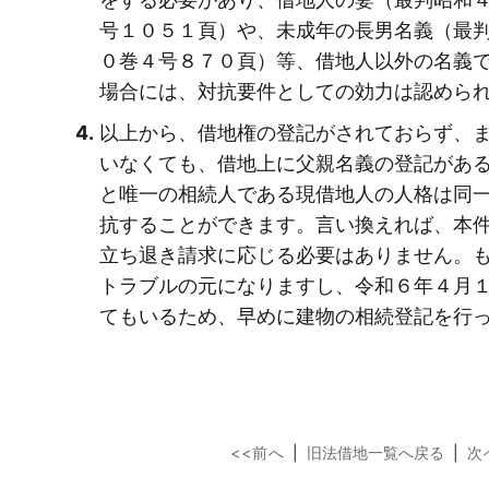
号１０５１頁）や、未成年の長男名義（最
０巻４号８７０頁）等、借地人以外の名義
場合には、対抗要件としての効力は認めら
以上から、借地権の登記がされておらず、
いなくても、借地上に父親名義の登記があ
と唯一の相続人である現借地人の人格は同
抗することができます。言い換えれば、本
立ち退き請求に応じる必要はありません。
トラブルの元になりますし、令和６年４月
てもいるため、早めに建物の相続登記を行
<<前へ
|
旧法借地一覧へ戻る
|
次