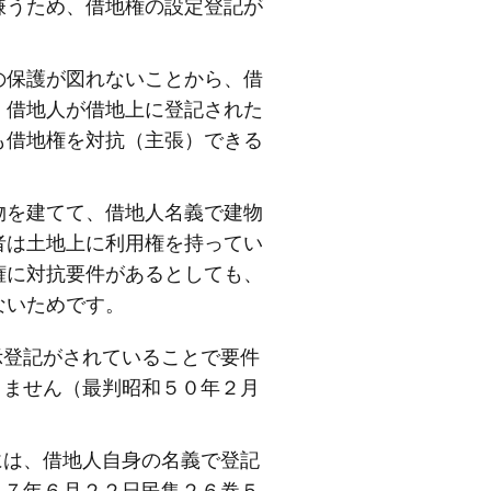
嫌うため、借地権の設定登記が
保護が図れないことから、借
、借地人が借地上に登記された
も借地権を対抗（主張）できる
を建てて、借地人名義で建物
者は土地上に利用権を持ってい
権に対抗要件があるとしても、
ないためです。
示登記がされていることで要件
りません（最判昭和５０年２月
には、借地人自身の名義で登記
４７年６月２２日民集２６巻５