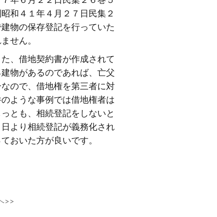
判昭和４１年４月２７日民集２
で建物の保存登記を行っていた
れません。
また、借地契約書が作成されて
る建物があるのであれば、亡父
一なので、借地権を第三者に対
件のような事例では借地権者は
もっとも、相続登記をしないと
１日より相続登記が義務化され
っておいた方が良いです。
へ>>