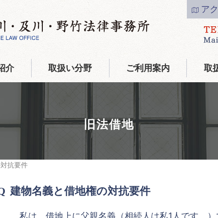
ア
紹介
取扱い分野
ご利用案内
取
旧法借地
の対抗要件
建物名義と借地権の対抗要件
私は、借地上に父親名義（相続人は私1人です。）